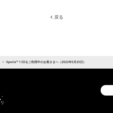
戻る
ト
Xperia™ 1 IIIをご利用中のお客さまへ（2022年5月25日）
Conduc
通
a
信・
search
エリ
ア