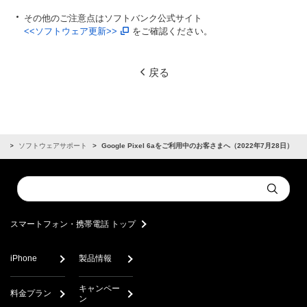
その他のご注意点はソフトバンク公式サイト
<<ソフトウェア更新>>
をご確認ください。
戻る
せ
ソフトウェアサポート
Google Pixel 6aをご利用中のお客さまへ（2022年7月28日）
Conduct
Submit
a
search
スマートフォン・携帯電話 トップ
iPhone
製品情報
キャンペー
料金プラン
ン