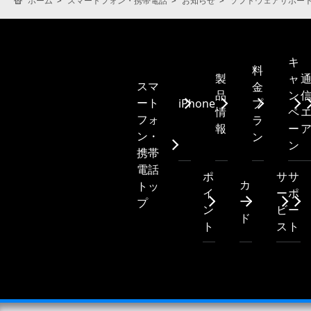
ホーム
スマートフォン・携帯電話
お知らせ
ソフトウェアサポー
キ
料
製
ャ
スマ
金
品
ン
ート
iPhone
プ
情
ペ
フォ
ラ
報
ー
ン・
ン
ン
携帯
電話
ポ
サ
サ
カ
トッ
イ
ー
ポ
ー
プ
ン
ビ
ー
ド
ト
ス
ト