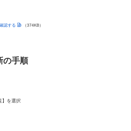
確認する
（374KB）
新の手順
覧】を選択