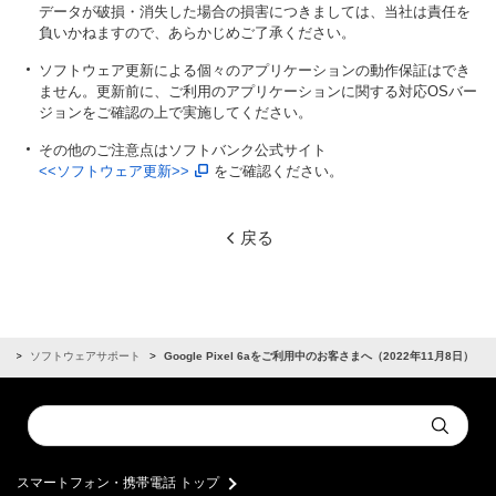
データが破損・消失した場合の損害につきましては、当社は責任を
負いかねますので、あらかじめご了承ください。
ソフトウェア更新による個々のアプリケーションの動作保証はでき
ません。更新前に、ご利用のアプリケーションに関する対応OSバー
ジョンをご確認の上で実施してください。
その他のご注意点はソフトバンク公式サイト
<<ソフトウェア更新>>
をご確認ください。
戻る
せ
ソフトウェアサポート
Google Pixel 6aをご利用中のお客さまへ（2022年11月8日）
Conduct
Submit
a
search
スマートフォン・携帯電話 トップ