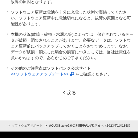
故障の原因となります。
ソフトウェア更新は電池を十分に充電した状態で実施してくださ
い。ソフトウェア更新中に電池切れになると、故障の原因となる可
能性があります。
本機の状況(故障・破損・水濡れ等)によっては、保存されているデー
タが破損・消失されることがあります。必要なデータは、ソフトウ
ェア更新前にバックアップしておくことをおすすめします。なお、
データが破損・消失した場合の損害につきましては、当社は責任を
負いかねますので、あらかじめご了承ください。
その他のご注意点はソフトバンク公式サイト
<<ソフトウェアアップデート>>
をご確認ください。
戻る
らせ
ソフトウェアサポート
AQUOS zero2をご利用中のお客さまへ（2023年1月19日）