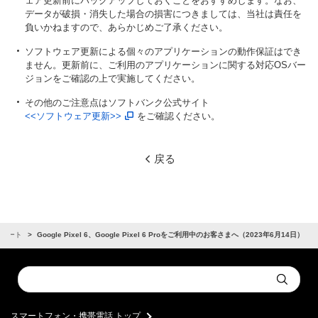
ェア更新前にバックアップしておくことをおすすめします。なお、
データが破損・消失した場合の損害につきましては、当社は責任を
負いかねますので、あらかじめご了承ください。
ソフトウェア更新による個々のアプリケーションの動作保証はでき
ません。更新前に、ご利用のアプリケーションに関する対応OSバー
ジョンをご確認の上で実施してください。
その他のご注意点はソフトバンク公式サイト
<<ソフトウェア更新>>
をご確認ください。
戻る
サポート
Google Pixel 6、Google Pixel 6 Proをご利用中のお客さまへ（2023年6月14日）
Conduct
Submit
a
search
スマートフォン・携帯電話 トップ