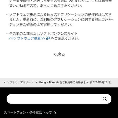
データが破損・消失した場合の損害につきましては、当社は責任を
負いかねますので、あらかじめご了承ください。
ソフトウェア更新による個々のアプリケーションの動作保証はでき
ません。更新前に、ご利用のアプリケーションに関する対応OSバー
ジョンをご確認の上で実施してください。
その他のご注意点はソフトバンク公式サイト
<<ソフトウェア更新>>
をご確認ください。
戻る
せ
ソフトウェアサポート
Google Pixel 6aをご利用中のお客さまへ（2023年9月19日）
Conduct
Submit
a
search
スマートフォン・携帯電話 トップ