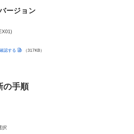
バージョン
X01)
確認する
（317KB）
新の手順
選択