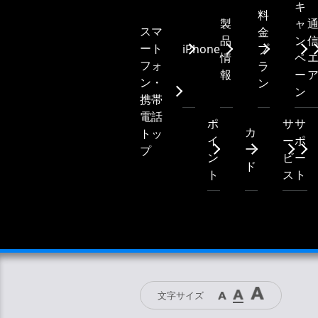
キ
料
製
ャ
スマ
金
品
ン
ート
iPhone
プ
情
ペ
フォ
ラ
報
ー
ン・
ン
ン
携帯
電話
ポ
サ
サ
カ
トッ
イ
ー
ポ
ー
プ
ン
ビ
ー
ド
ト
ス
ト
文字サイズ