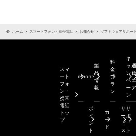
ホーム
スマートフォン・携帯電話
お知らせ
ソフトウェアサポー
キ
料
製
ャ
スマ
金
品
ン
ート
iPhone
プ
情
ペ
フォ
ラ
報
ー
ン・
ン
ン
携帯
電話
ポ
サ
サ
カ
トッ
イ
ー
ポ
ー
プ
ン
ビ
ー
ド
ト
ス
ト