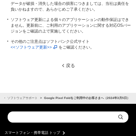
データが破損・消失した場合の損害につきましては、当社は責任を
負いかねますので、あらかじめご了承ください。
ソフトウェア更新による個々のアプリケーションの動作保証はでき
ません。更新前に、ご利用のアプリケーションに関する対応OSバー
ジョンをご確認の上で実施してください。
その他のご注意点はソフトバンク公式サイト
<<ソフトウェア更新>>
をご確認ください。
戻る
せ
ソフトウェアサポート
Google Pixel Foldをご利用中のお客さまへ（2024年3月5日）
Conduct
Submit
a
search
スマートフォン・携帯電話 トップ