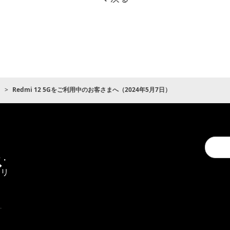
ト
Redmi 12 5Gをご利用中のお客さまへ（2024年5月7日）
Conduc
通
a
信・
search
エリ
ア