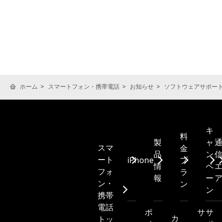
ホーム
スマートフォン・携帯電話
お知らせ
ソフトウェアサポー
キ
料
製
ャ
スマ
金
品
ン
ート
iPhone
プ
情
ペ
フォ
ラ
報
ー
ン・
ン
ン
携帯
電話
ポ
サ
サ
カ
トッ