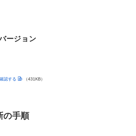
バージョン
確認する
（431KB）
新の手順