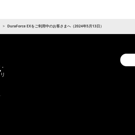
ト
DuraForce EXをご利用中のお客さまへ（2024年5月13日）
Conduc
通
a
信・
search
エリ
ア