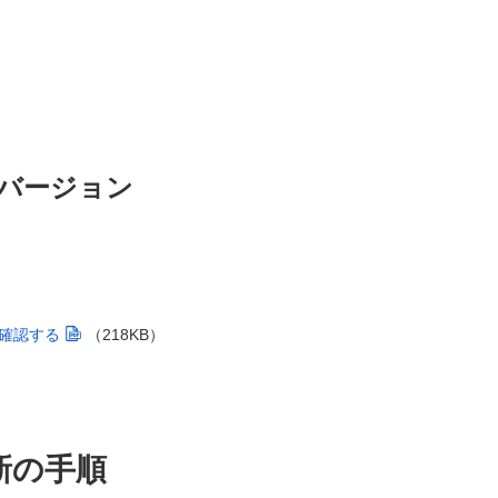
バージョン
確認する
（218KB）
新の手順