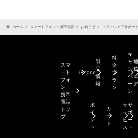
ホーム
スマートフォン・携帯電話
お知らせ
ソフトウェアサポー
キ
料
製
ャ
スマ
金
品
ン
ート
iPhone
プ
情
ペ
フォ
ラ
報
ー
ン・
ン
ン
携帯
電話
ポ
サ
サ
カ
トッ
イ
ー
ポ
ー
プ
ン
ビ
ー
ド
ト
ス
ト