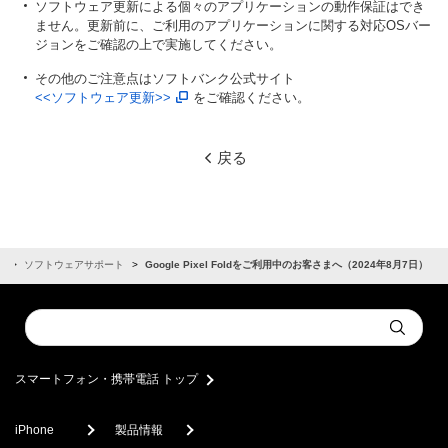
ソフトウェア更新による個々のアプリケーションの動作保証はでき
ません。更新前に、ご利用のアプリケーションに関する対応OSバー
ジョンをご確認の上で実施してください。
その他のご注意点はソフトバンク公式サイト
<<ソフトウェア更新>>
をご確認ください。
戻る
せ
ソフトウェアサポート
Google Pixel Foldをご利用中のお客さまへ（2024年8月7日）
Conduct
Submit
a
search
スマートフォン・携帯電話 トップ
iPhone
製品情報