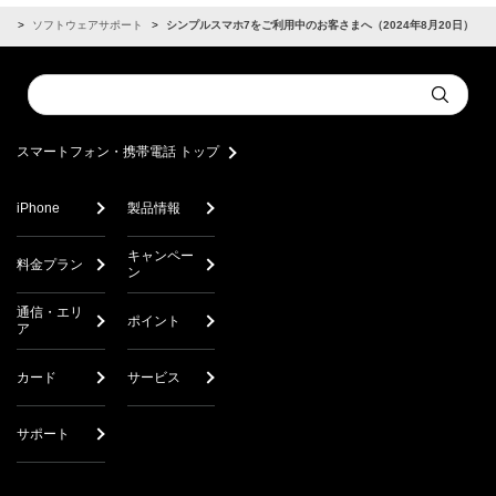
せ
ソフトウェアサポート
シンプルスマホ7をご利用中のお客さまへ（2024年8月20日）
Conduct
Submit
a
search
スマートフォン・携帯電話 トップ
iPhone
製品情報
キャンペー
料金プラン
ン
通信・エリ
ポイント
ア
カード
サービス
サポート