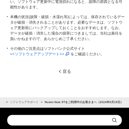
い。ソフトウェア更新中に電池切れになると、故障の原因となる可
能性があります。
本機の状況(故障・破損・水濡れ等)によっては、保存されているデー
タが破損・消失されることがあります。必要なデータは、ソフトウ
ェア更新前にバックアップしておくことをおすすめします。なお、
データが破損・消失した場合の損害につきましては、当社は責任を
負いかねますので、あらかじめご了承ください。
その他のご注意点はソフトバンク公式サイト
<<ソフトウェアアップデート>>
をご確認ください。
戻る
らせ
ソフトウェアサポート
Redmi Note 9Tをご利用中のお客さまへ（2024年9月19日）
Conduct
Submit
a
search