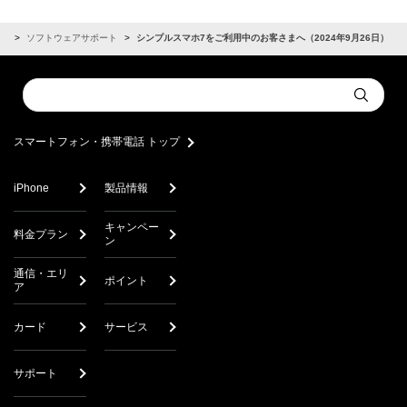
せ
ソフトウェアサポート
シンプルスマホ7をご利用中のお客さまへ（2024年9月26日）
Conduct
Submit
a
search
スマートフォン・携帯電話 トップ
iPhone
製品情報
キャンペー
料金プラン
ン
通信・エリ
ポイント
ア
カード
サービス
サポート