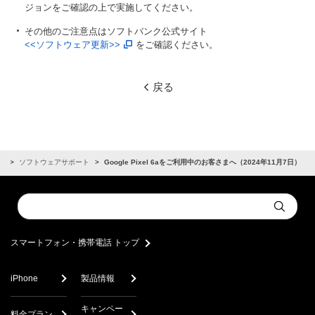
ジョンをご確認の上で実施してください。
その他のご注意点はソフトバンク公式サイト
<<ソフトウェア更新>>
をご確認ください。
戻る
せ
ソフトウェアサポート
Google Pixel 6aをご利用中のお客さまへ（2024年11月7日）
Conduct
Submit
a
search
スマートフォン・携帯電話 トップ
iPhone
製品情報
キャンペー
料金プラン