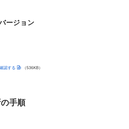
バージョン
確認する
（536KB）
新の手順