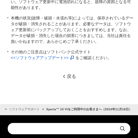
い。ソフトウェア更新中に電池切れになると、故障の原因となる可
能性があります。
本機の状況(故障・破損・水濡れ等)によっては、保存されているデー
タが破損・消失されることがあります。必要なデータは、ソフトウ
ェア更新前にバックアップしておくことをおすすめします。なお、
データが破損・消失した場合の損害につきましては、当社は責任を
負いかねますので、あらかじめご了承ください。
その他のご注意点はソフトバンク公式サイト
<<ソフトウェアアップデート>>
をご確認ください。
戻る
せ
ソフトウェアサポート
Xperia™ 10 VIをご利用中のお客さまへ（2024年11月18日）
Conduct
Submit
a
search