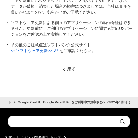
ェア更新前にバックアップしておくことをおすすめします。なお、
データが破損・消失した場合の損害につきましては、当社は責任を
負いかねますので、あらかじめご了承ください。
ソフトウェア更新による個々のアプリケーションの動作保証はでき
ません。更新前に、ご利用のアプリケーションに関する対応OSバー
ジョンをご確認の上で実施してください。
その他のご注意点はソフトバンク公式サイト
<<ソフトウェア更新>>
をご確認ください。
戻る
サポート
Google Pixel 8、Google Pixel 8 Proをご利用中のお客さまへ（2025年1月8日）
Conduct
Submit
a
search
スマートフォン・携帯電話 トップ