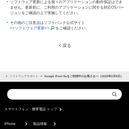
ソフトウェア更新による個々のアプリケーションの動作保証はでき
ません。更新前に、ご利用のアプリケーションに関する対応OSバー
ジョンをご確認の上で実施してください。
その他のご注意点はソフトバンク公式サイト
<<ソフトウェア更新>>
をご確認ください。
戻る
らせ
ソフトウェアサポート
Google Pixel 8aをご利用中のお客さまへ（2025年2月5日）
Conduct
Submit
a
search
スマートフォン・携帯電話 トップ
iPhone
製品情報