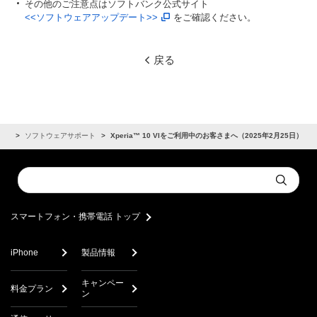
その他のご注意点はソフトバンク公式サイト
<<ソフトウェアアップデート>>
をご確認ください。
戻る
らせ
ソフトウェアサポート
Xperia™ 10 VIをご利用中のお客さまへ（2025年2月25日）
Conduct
Submit
a
search
スマートフォン・携帯電話 トップ
iPhone
製品情報
キャンペー
料金プラン
ン