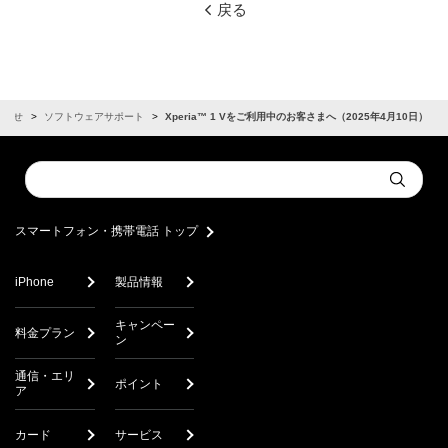
戻る
知らせ
ソフトウェアサポート
Xperia™ 1 Vをご利用中のお客さまへ（2025年4月10日）
Conduct
Submit
a
search
スマートフォン・携帯電話 トップ
iPhone
製品情報
キャンペー
料金プラン
ン
通信・エリ
ポイント
ア
カード
サービス