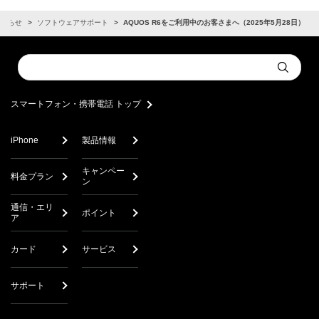
お知らせ
ソフトウェアサポート
AQUOS R6をご利用中のお客さまへ（2025年5月28日）
Conduct
Submit
a
search
スマートフォン・携帯電話 トップ
iPhone
製品情報
キャンペー
料金プラン
ン
通信・エリ
ポイント
ア
カード
サービス
サポート