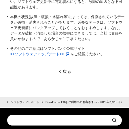
い。ソフトウェア更新中に電池切れになると、故障の原因となる可
能性があります。
本機の状況(故障・破損・水濡れ等)によっては、保存されているデー
タが破損・消失されることがあります。必要なデータは、ソフトウ
ェア更新前にバックアップしておくことをおすすめします。なお、
データが破損・消失した場合の損害につきましては、当社は責任を
負いかねますので、あらかじめご了承ください。
その他のご注意点はソフトバンク公式サイト
<<ソフトウェアアップデート>>
をご確認ください。
戻る
らせ
ソフトウェアサポート
DuraForce EXをご利用中のお客さまへ（2025年7月15日）
Conduct
Submit
a
search