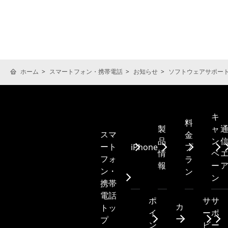
ホーム
スマートフォン・携帯電話
お知らせ
ソフトウェアサポー
キ
料
製
ャ
スマ
金
品
ン
ート
iPhone
プ
情
ペ
フォ
ラ
報
ー
ン・
ン
ン
携帯
電話
ポ
サ
サ
カ
トッ
イ
ー
ポ
ー
プ
ン
ビ
ー