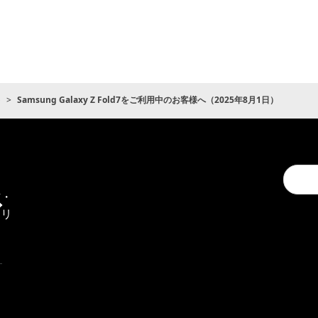
ト
Samsung Galaxy Z Fold7をご利用中のお客様へ（2025年8月1日）
Conduc
通
a
信・
search
エリ
ア