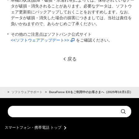
本機の状況(故障・破損・水濡れ等)によっては、保存されているデー
タが破損・消失されることがあります。必要なデータは、ソフトウ
ェア更新前にバックアップしておくことをおすすめします。なお、
データが破損・消失した場合の損害につきましては、当社は責任を
負いかねますので、あらかじめご了承ください。
その他のご注意点はソフトバンク公式サイト
<<ソフトウェアアップデート>>
をご確認ください。
戻る
らせ
ソフトウェアサポート
DuraForce EXをご利用中のお客さまへ（2025年10月1日）
Conduct
Submit
a
search
スマートフォン・携帯電話 トップ