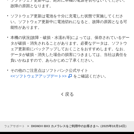
ソフトウェア更新中は、絶対に本機の電源を切らないでください。
故障の原因となります。
ソフトウェア更新は電池を十分に充電した状態で実施してくださ
い。ソフトウェア更新中に電池切れになると、故障の原因となる可
能性があります。
本機の状況(故障・破損・水濡れ等)によっては、保存されているデー
タが破損・消失されることがあります。必要なデータは、ソフトウ
ェア更新前にバックアップしておくことをおすすめします。なお、
データが破損・消失した場合の損害につきましては、当社は責任を
負いかねますので、あらかじめご了承ください。
その他のご注意点はソフトバンク公式サイト
<<ソフトウェアアップデート>>
をご確認ください。
戻る
フトウェアサポート
DIGNO® BX3 カメラレスをご利用中のお客さまへ（2025年10月14日）