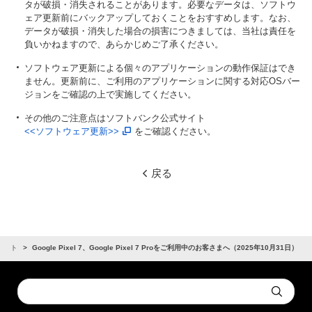
タが破損・消失されることがあります。必要なデータは、ソフトウ
ェア更新前にバックアップしておくことをおすすめします。なお、
データが破損・消失した場合の損害につきましては、当社は責任を
負いかねますので、あらかじめご了承ください。
ソフトウェア更新による個々のアプリケーションの動作保証はでき
ません。更新前に、ご利用のアプリケーションに関する対応OSバー
ジョンをご確認の上で実施してください。
その他のご注意点はソフトバンク公式サイト
<<ソフトウェア更新>>
をご確認ください。
戻る
ポート
Google Pixel 7、Google Pixel 7 Proをご利用中のお客さまへ（2025年10月31日）
Conduct
Submit
a
search