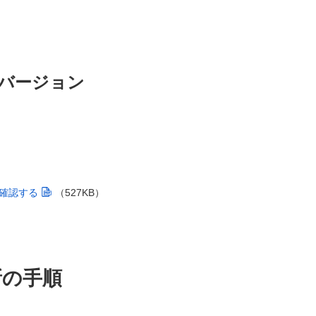
バージョン
確認する
（527KB）
新の手順