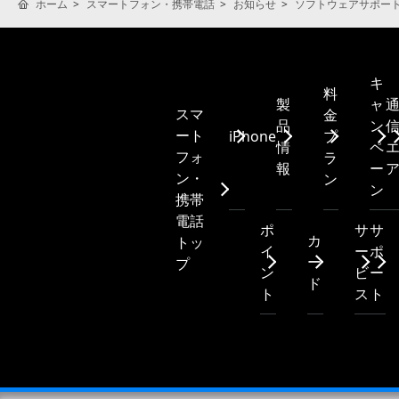
ホーム
スマートフォン・携帯電話
お知らせ
ソフトウェアサポー
キ
料
製
ャ
スマ
金
品
ン
ート
iPhone
プ
情
ペ
フォ
ラ
報
ー
ン・
ン
ン
携帯
電話
ポ
サ
サ
カ
トッ
イ
ー
ポ
ー
プ
ン
ビ
ー
ド
ト
ス
ト