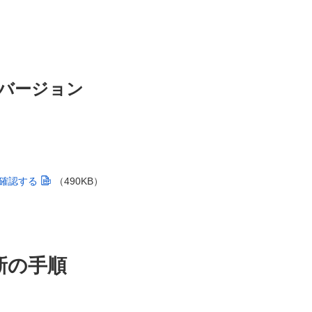
バージョン
確認する
（490KB）
新の手順