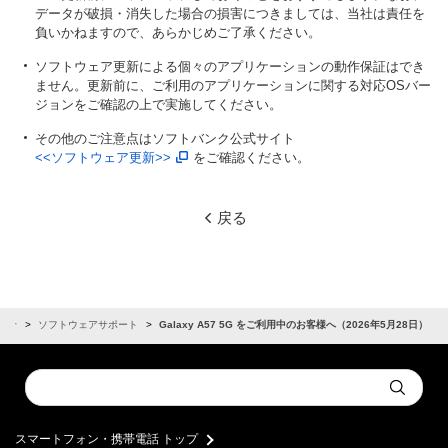
データが破損・消失した場合の損害につきましては、当社は責任を
負いかねますので、あらかじめご了承ください。
ソフトウェア更新による個々のアプリケーションの動作保証はでき
ません。更新前に、ご利用のアプリケーションに関する対応OSバー
ジョンをご確認の上で実施してください。
その他のご注意点はソフトバンク公式サイト
<<ソフトウェア更新>>
をご確認ください。
戻る
らせ
ソフトウェアサポート
Galaxy A57 5G をご利用中のお客様へ（2026年5月28日）
Conduct
Submit
a
search
スマートフォン・携帯電話 トップ