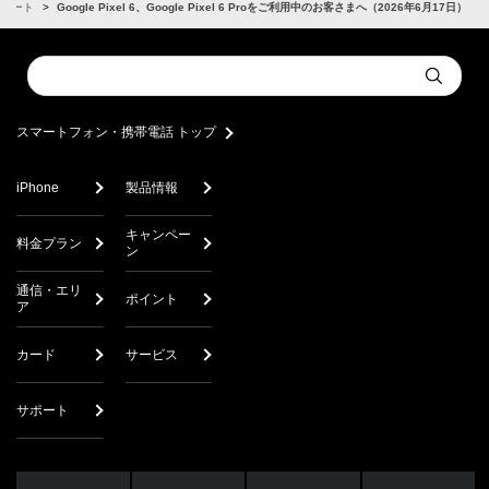
サポート
Google Pixel 6、Google Pixel 6 Proをご利用中のお客さまへ（2026年6月17日）
Conduct
Submit
a
search
スマートフォン・携帯電話 トップ
iPhone
製品情報
キャンペー
料金プラン
ン
通信・エリ
ポイント
ア
カード
サービス
サポート