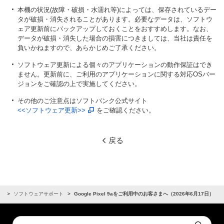
本機の状況(故障・破損・水濡れ等)によっては、保存されているデー
タが破損・消失されることがあります。必要なデータは、ソフトウ
ェア更新前にバックアップしておくことをおすすめします。なお、
データが破損・消失した場合の損害につきましては、当社は責任を
負いかねますので、あらかじめご了承ください。
ソフトウェア更新による個々のアプリケーションの動作保証はでき
ません。更新前に、ご利用のアプリケーションに関する対応OSバー
ジョンをご確認の上で実施してください。
その他のご注意点はソフトバンク公式サイト
<<ソフトウェア更新>>
をご確認ください。
戻る
せ
ソフトウェアサポート
Google Pixel 9aをご利用中のお客さまへ（2026年6月17日）
Conduct