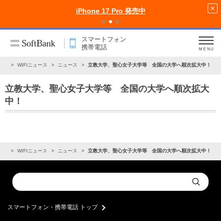
iPhone 17 Pro 発売中
スマートフォン
携帯電話
MENU
らせ
WIFIニュース
ニュース
立教大学、聖心女子大学等 全国の大学へ順次拡大中！
立教大学、聖心女子大学等 全国の大学へ順次拡大
中！
らせ
WIFIニュース
ニュース
立教大学、聖心女子大学等 全国の大学へ順次拡大中！
Conduct
Submit
a
search
スマートフォン・携帯電話 トップ