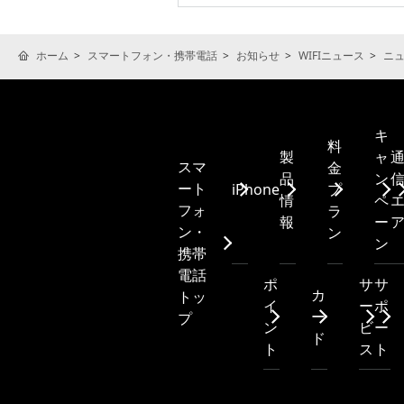
ホーム
スマートフォン・携帯電話
お知らせ
WIFIニュース
ニ
キ
料
製
ャ
スマ
金
品
ン
ート
iPhone
プ
情
ペ
フォ
ラ
報
ー
ン・
ン
ン
携帯
電話
ポ
サ
サ
カ
トッ
イ
ー
ポ
ー
プ
ン
ビ
ー
ド
ト
ス
ト