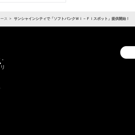
ュース
サンシャインシティで「ソフトバンクＷｉ－Ｆｉスポット」提供開始！
Conduc
通
a
信・
search
エリ
ア