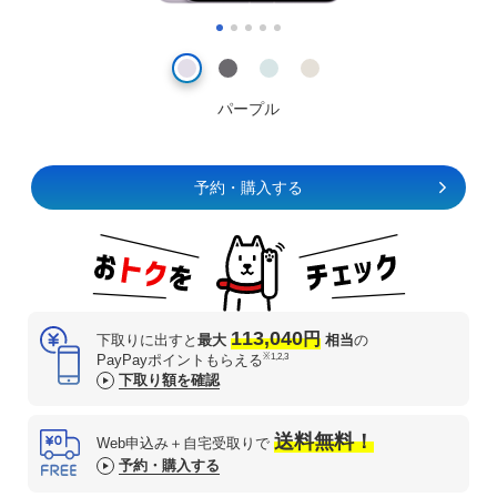
パープル
予約・購入する
113,040
円
下取りに出すと
最大
相当
の
※1,2,3
PayPayポイントもらえる
下取り額を確認
送料無料！
Web申込み＋自宅受取りで
予約・購入する