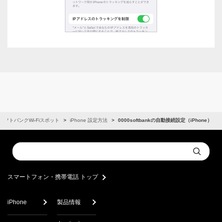
ソフトバンクWi-Fiスポット
iPhone 設定方法
0000softbankの自動接続設定（iPhone）
Conduct
Submit
a
search
スマートフォン・携帯電話 トップ
iPhone
製品情報