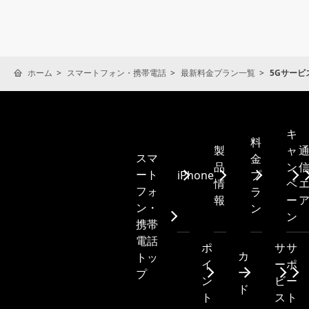
ホーム
スマートフォン・携帯電話
最新料金プラン一覧
5Gサービ
キ
料
製
ャ
スマ
金
品
ン
ート
iPhone
プ
情
ペ
フォ
ラ
報
ー
ン・
ン
ン
携帯
電話
ポ
サ
サ
カ
トッ
イ
ー
ポ
ー
プ
ン
ビ
ー
ド
ト
ス
ト