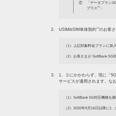
②
「データプラン3
プラス
※3
」
※4
2.
USIM/eSIM単体契約
のお客さ
（1）
上記対象料金プランに加
（2）
お客さまが SoftBan
3.
1、２にかかわらず、現に「5
サービスが適用されます。な
（1）
SoftBank 5G対応機
（2）
2020年9月16日以降