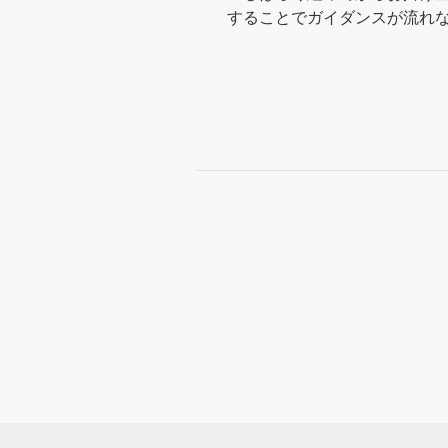
することでガイダンスが流れ
録音時間
録音時間
保存件数
保存件数