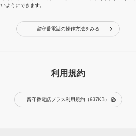
ないようにできます。
留守番電話の操作方法をみる
伝言を100件まで、最大1週間お預かりします。
伝言を100件まで、最大1週間お預かりします。
ボイスメッセージもご利用になれます。
利用規約
3分
3分
留守番電話プラス利用規約
（937KB）
100件
100件