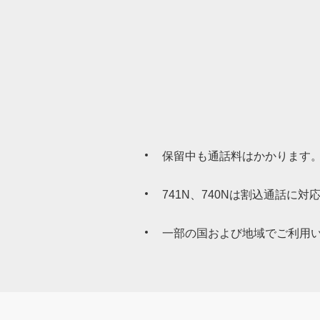
保存期間
保存期間
※3
着信お知らせ機能
着信お知らせ機能
保留中も通話料はかかります
※3
通話中、圏外、電源が入っていな
電話に伝言メッセージが残った
741N、740Nは割込通話に
着信お知らせ機能の詳細をみる
一部の国および地域でご利用
留守番電話サービスセンターでお
後、センター内のメッセージは削
スマートフォンに音声ファイルが
された音声ファイルは自動で文字