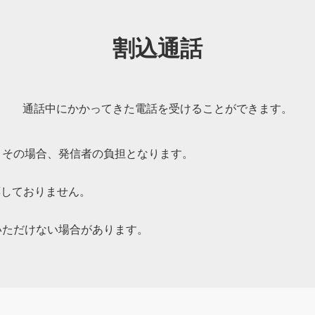
1週間
割込通話
1週間
あり
通話中にかかってきた電話を受けることができます。
あり
。その場合、発信者の負担となります。
いときに着信があった場合、電波が届くようになり次第、着信があった
場合は、伝言メッセージがあることもお知らせします。
対応しておりません。
ボイスメッセージ
いただけない場合があります。
預かりしたメッセージを音声ファイルとして、スマートフォン
除されます）。
保存できるから、圏外でも留守番電話が聞けます。しかも保存
変換されます。