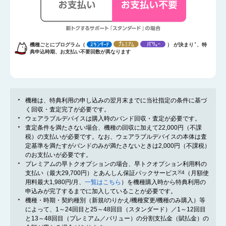
機種ごとにプログラム（
） が決まり
＊
、特
典申込時期、お支払い不要回数が異なります
機種は、特典利用の申し込みの翌月末までに当社指定の条件に基づ
く回収・査定完了が必要です。
ウェアラブルデバイスは購入時のバンド回収・査定が必要です。
査定条件を満たさない場合、機種の回収に加えて22,000円（不課
税）の支払いが必要です。なお、ウェアラブルデバイスの本体は査
定基準を満たすがバンドのみが満たさないときは2,000円（不課税）
のお支払いが必要です。
プレミアムの早トクオプションの場合、早トクオプション利用料の
支払い（最大29,700円）とあんしん保証パックサービス
※4
（月額使
用料最大1,980円/月、
一覧はこちら
）を機種購入時から特典利用の
申込みが完了するまでに加入していることが必要です。
機種・時期・契約種別（新規/のりかえ/機種変更/機種のみ購入）等
によって、1～24回目と25～48回目（スタンダード）／1～12回目
と13～48回目（プレミアム／バリュー）の分割支払金（賦払金）の