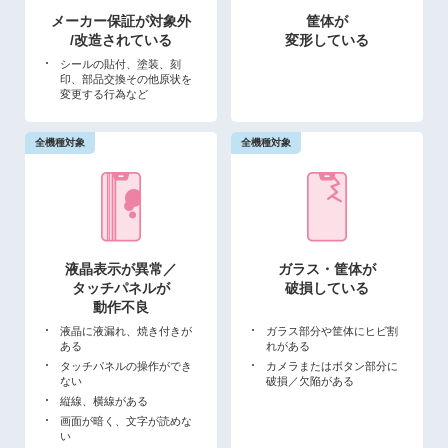
メーカー保証が対象外
筐体が
/改造されている
変形している
シールの貼付、塗装、刻
印、部品交換その他原状を
変更する行為など
液晶表示が異常／
ガラス・筐体が
タッチパネルが
破損している
動作不良
液晶に液漏れ、焼き付きが
ガラス部分や筐体にヒビ割
ある
れがある
タッチパネルの操作ができ
カメラまたはボタン部分に
ない
破損／欠陥がある
縦線、横線がある
画面が暗く、文字が読めな
い