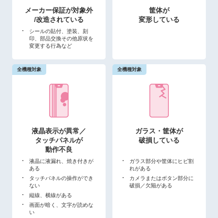
メーカー保証が対象外
筐体が
/改造されている
変形している
シールの貼付、塗装、刻
印、部品交換その他原状を
変更する行為など
液晶表示が異常／
ガラス・筐体が
タッチパネルが
破損している
動作不良
液晶に液漏れ、焼き付きが
ガラス部分や筐体にヒビ割
ある
れがある
タッチパネルの操作ができ
カメラまたはボタン部分に
ない
破損／欠陥がある
縦線、横線がある
画面が暗く、文字が読めな
い