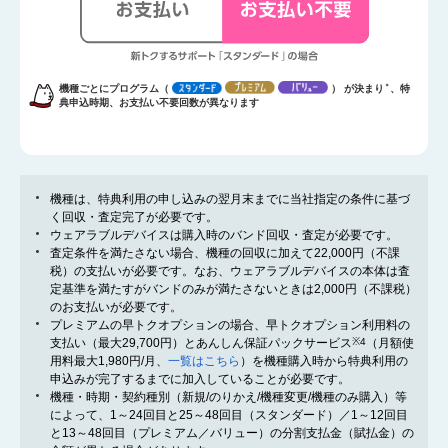
機種ごとにプログラム（
） が決まり
＊
、特
典申込時期、お支払い不要回数が異なります
機種は、特典利用の申し込みの翌月末までに当社指定の条件に基づ
く回収・査定完了が必要です。
ウェアラブルデバイスは購入時のバンド回収・査定が必要です。
査定条件を満たさない場合、機種の回収に加えて22,000円（不課
税）の支払いが必要です。なお、ウェアラブルデバイスの本体は査
定基準を満たすがバンドのみが満たさないときは2,000円（不課税）
のお支払いが必要です。
プレミアムの早トクオプションの場合、早トクオプション利用料の
支払い（最大29,700円）とあんしん保証パックサービス
※4
（月額使
用料最大1,980円/月、
一覧はこちら
）を機種購入時から特典利用の
申込みが完了するまでに加入していることが必要です。
機種・時期・契約種別（新規/のりかえ/機種変更/機種のみ購入）等
によって、1～24回目と25～48回目（スタンダード）／1～12回目
と13～48回目（プレミアム／バリュー）の分割支払金（賦払金）の