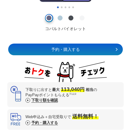
コバルトバイオレット
予約・購入する
113,040
円
下取りに出すと
最大
相当
の
※1,2,3
PayPayポイントもらえる
下取り額を確認
送料無料！
Web申込み＋自宅受取りで
予約・購入する