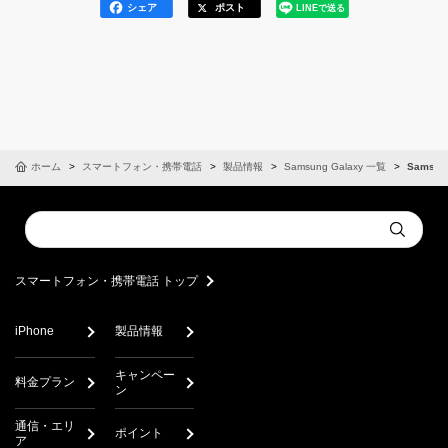
シェア
ポスト
LINEで送る
ホーム
スマートフォン・携帯電話
製品情報
Samsung Galaxy 一覧
Samsun
Conduct
Submit
a
search
スマートフォン・携帯電話 トップ
iPhone
製品情報
キャンペー
料金プラン
ン
通信・エリ
ポイント
ア