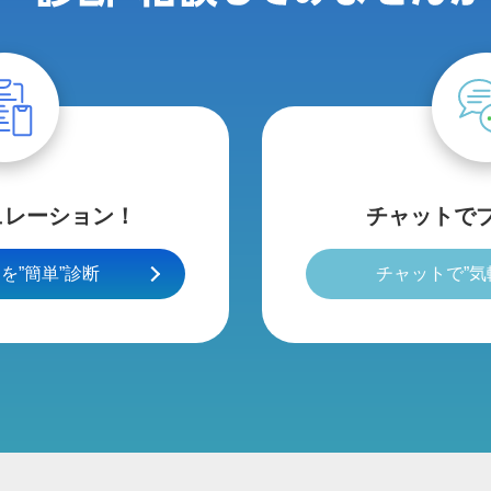
ュレーション！
チャットで
を”簡単”診断
チャットで”気