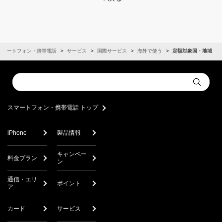
スマートフォン・携帯電話
サービス
国際サービス
海外で使う
定額対象国・地域
Conduct
Submit
a
search
スマートフォン・携帯電話 トップ
iPhone
製品情報
キャンペー
料金プラン
ン
通信・エリ
ポイント
ア
カード
サービス