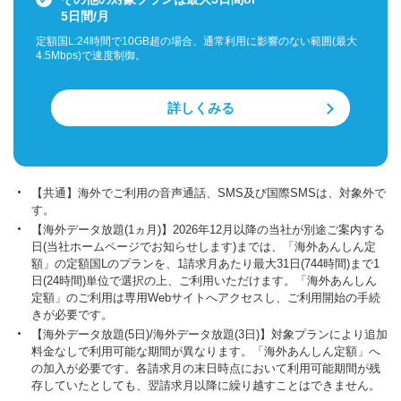
5日間/月
定額国L:24時間で10GB超の場合、通常利用に影響のない範囲(最⼤
4.5Mbps)で速度制御。
詳しくみる
【共通】海外でご利用の音声通話、SMS及び国際SMSは、対象外で
す。
【海外データ放題(1ヵ月)】2026年12月以降の当社が別途ご案内する
日(当社ホームページでお知らせします)までは、「海外あんしん定
額」の定額国Lのプランを、1請求月あたり最大31日(744時間)まで1
日(24時間)単位で選択の上、ご利用いただけます。「海外あんしん
定額」のご利用は専用Webサイトへアクセスし、ご利用開始の手続
きが必要です。
【海外データ放題(5日)/海外データ放題(3日)】対象プランにより追加
料金なしで利用可能な期間が異なります。「海外あんしん定額」へ
の加入が必要です。各請求月の末日時点において利用可能期間が残
存していたとしても、翌請求月以降に繰り越すことはできません。