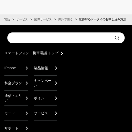
携帯電話
サービス
国際サービス
海外で使う
世界対応ケータイのお申し込み方法
Conduct
Submit
a
search
スマートフォン・携帯電話 トップ
iPhone
製品情報
キャンペー
料金プラン
ン
通信・エリ
ポイント
ア
カード
サービス
サポート