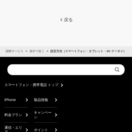
戻る
国際サービス
海外で使う
設定方法（スマートフォン・タブレット・4G ケータイ）
Conduct
Submit
a
search
スマートフォン・携帯電話 トップ
iPhone
製品情報
キャンペー
料金プラン
ン
通信・エリ
ポイント