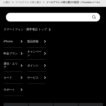
ートフォンに変更された方】
ス持ち運び
メールアドレス持ち運び
メールアドレス持ち運びの設定（Y!mobileメール）
新たにご利用されるスマートフォンで設定が必要です。以下
のSTEPに従って、設定を行ってください。
Conduct
Submit
a
search
STEP 01
スマートフォン・携帯電話 トップ
Y!mobile メールアプリを
ダウンロード
iPhone
製品情報
キャンペー
料金プラン
ン
メールアプリをダウンロード
通信・エリ
ポイント
ア
カード
サービス
STEP 02
サポート
以下のサイトを参考に設定