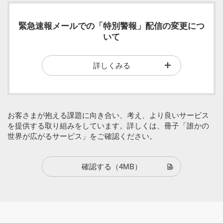
緊急速報メールでの「特別警報」配信の変更につ
いて
気象庁の発表の通り、2022年12月26日（月）午後2時を
詳しくみる
もって気象庁からの緊急速報メールによる特別警報の配
信は終了となり、特別警報は地方公共団体による配信対
象項目に変更されました。
なお詳細につきましては、以下気象庁ウェブサイトをご
お客さまが抱える課題に向き合い、考え、より良いサービス
確認ください。
を提供する取り組みをしています。詳しくは、冊子「誰かの
緊急速報メールの配信について
世界が広がるサービス」をご確認ください。
気象等および噴火に関する特別警報の緊急速報メールの
配信終了日時について
確認する
（4MB）
なお、お客さまがご利用中の携帯電話において、本変更
に伴う設定変更はございません。