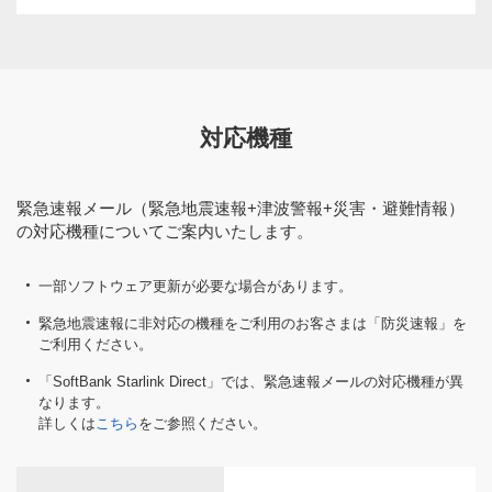
スマートフォンの設定方法
緊急速報メール（緊急地震速報+津波警報+災害・避難
対応機種
情報）に対応する機種
の場合
お買い上げ時の設定は「利用する」になっています。「緊急
緊急速報メール（緊急地震速報+津波警報+災害・避難情報）
速報メール」アプリケーションの受信設定から「利用する／
の対応機種についてご案内いたします。
しない」の切り替えが可能です。
一部ソフトウェア更新が必要な場合があります。
当サービスに対応しているスマートフォンには「緊急速報メール」
緊急地震速報に非対応の機種をご利用のお客さまは「防災速報」を
アプリケーションが標準搭載されております。
ご利用ください。
Nexus 6P（Android 7.1.2 以上）をご利用の方は、Google Play™ よ
「SoftBank Starlink Direct」では、緊急速報メールの対応機種が異
り「緊急速報メールアプリ」をダウンロードしてご利用ください
なります。
（同アプリケーションをインストールしなくても利用可能ですが、
詳しくは
こちら
をご参照ください。
受信一覧や設定ページがスムーズにご利用いただけます）。