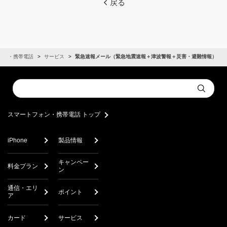
戻る
ォン・携帯電話
サービス
緊急速報メール（緊急地震速報＋津波警報＋災害・避難情報）
Conduct
Submit
a
search
スマートフォン・携帯電話 トップ
iPhone
製品情報
キャンペー
料金プラン
ン
通信・エリ
ポイント
ア
カード
サービス